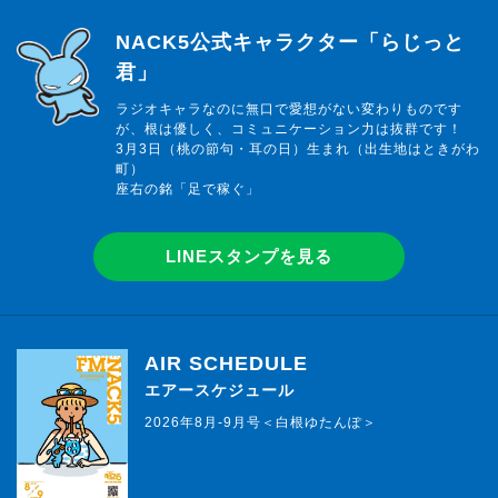
らじっと君
NACK5公式キャラクター「らじっと
君」
ラジオキャラなのに無口で愛想がない変わりものです
が、根は優しく、コミュニケーション力は抜群です！
3月3日（桃の節句・耳の日）生まれ（出生地はときがわ
町）
座右の銘「足で稼ぐ」
LINEスタンプを見る
AIR SCHEDULE
エアースケジュール
2026年8月-9月号＜白根ゆたんぽ＞