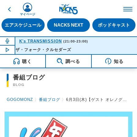
戻る
FM NACK5 79.5MHz（
マイページ
エアスケジュール
NACK5 NEXT
ポッドキャスト
NOW ON AIR
K's TRANSMISSION
(21:00-23:00)
 - ザ・フォーク・クルセダーズ
NOW PLAYING
22:21
聴く
調べる
知る
番組ブログ
BLOG
GOGOMONZ
〉
番組ブログ
〉
6月3日(木)【ゲスト オレノグラフィティさん】