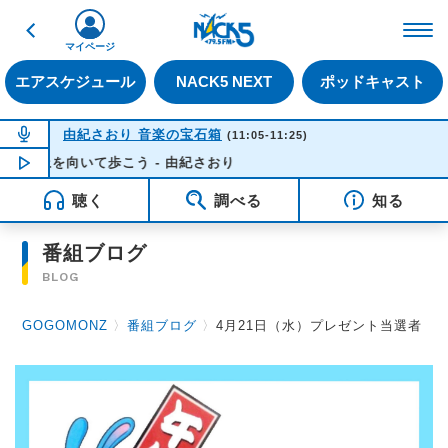
戻る
FM NACK5 79.5MHz（
マイページ
エアスケジュール
NACK5 NEXT
ポッドキャスト
NOW ON AIR
由紀さおり 音楽の宝石箱
(11:05-11:25)
上を向いて歩こう - 由紀さおり
NOW PLAYING
11:09
聴く
調べる
知る
番組ブログ
BLOG
GOGOMONZ
〉
番組ブログ
〉
4月21日（水）プレゼント当選者