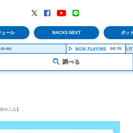
エムナックファイブ）
Twitter
Facebook
YouTube
LINE
ジュール
NACK5 NEXT
ポッ
また、あなたに恋焦がれているんだ - ＯＣＨＡ Ｎ
NOW PLAYING
00:15
-25:00)
調べる
今日の二人】