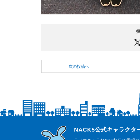
次の投稿へ
らじっと君
NACK5公式キャラク