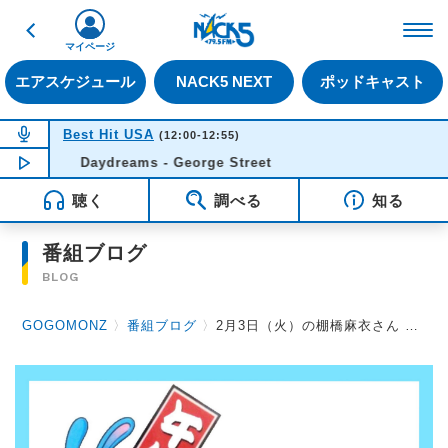
戻る
FM NACK5 79.5MHz（
マイページ
エアスケジュール
NACK5 NEXT
ポッドキャスト
NOW ON AIR
Best Hit USA
(12:00-12:55)
NOW PLAYING
Daydreams - George Street
11:49
聴く
調べる
知る
番組ブログ
BLOG
GOGOMONZ
〉
番組ブログ
〉
2月3日（火）の棚橋麻衣さん その３