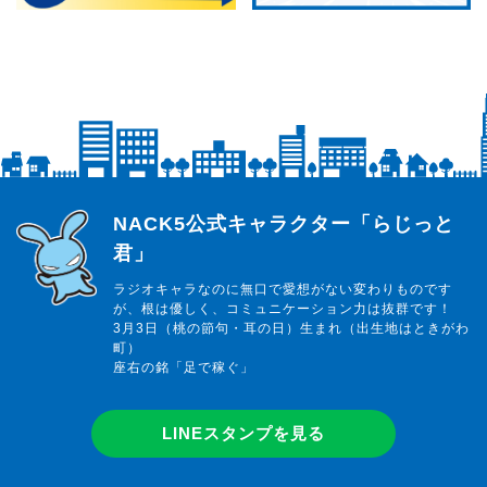
らじっと君
NACK5公式キャラクター「らじっと
君」
ラジオキャラなのに無口で愛想がない変わりものです
が、根は優しく、コミュニケーション力は抜群です！
3月3日（桃の節句・耳の日）生まれ（出生地はときがわ
町）
座右の銘「足で稼ぐ」
LINEスタンプを見る