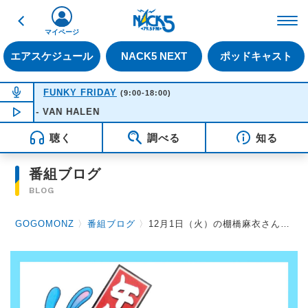
戻る
FM NACK5 79.5MHz（
マイページ
エアスケジュール
NACK5 NEXT
ポッドキャスト
NOW ON AIR
FUNKY FRIDAY
(9:00-18:00)
UMP - VAN HALEN
NOW PLAYING
12:37
聴く
調べる
知る
番組ブログ
BLOG
GOGOMONZ
〉
番組ブログ
〉
12月1日（火）の棚橋麻衣さん その１