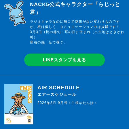
らじっと君
NACK5公式キャラクター「らじっと
君」
ラジオキャラなのに無口で愛想がない変わりものです
が、根は優しく、コミュニケーション力は抜群です！
3月3日（桃の節句・耳の日）生まれ（出生地はときがわ
町）
座右の銘「足で稼ぐ」
LINEスタンプを見る
AIR SCHEDULE
エアースケジュール
2026年8月-9月号＜白根ゆたんぽ＞