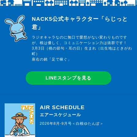
らじっと君
NACK5公式キャラクター「らじっと
君」
ラジオキャラなのに無口で愛想がない変わりものです
が、根は優しく、コミュニケーション力は抜群です！
3月3日（桃の節句・耳の日）生まれ（出生地はときがわ
町）
座右の銘「足で稼ぐ」
LINEスタンプを見る
AIR SCHEDULE
エアースケジュール
2026年8月-9月号＜白根ゆたんぽ＞