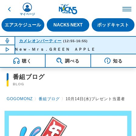
戻る
FM NACK5 79.5MHz（
マイページ
エアスケジュール
NACK5 NEXT
ポッドキャスト
NOW ON AIR
カメレオンパーティー
(12:55-16:55)
ｄ Ｎｅｗ - Ｍｒｓ．ＧＲＥＥＮ ＡＰＰＬＥ
NOW PLAYING
15:50
聴く
調べる
知る
番組ブログ
BLOG
GOGOMONZ
〉
番組ブログ
〉
10月14日(水)プレゼント当選者