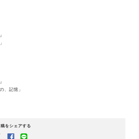
』
」
』
の、記憶」
投稿をシェアする
Twitter
Facebook
LINEでシェアするボタン