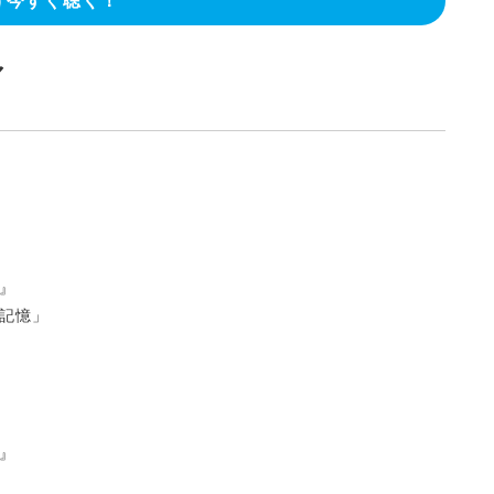
今すぐ聴く！
マ
』
記憶」
』