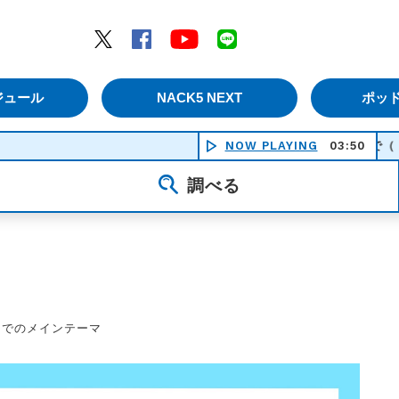
エムナックファイブ）
Twitter
Facebook
YouTube
LINE
ジュール
NACK5 NEXT
ポッ
NOW PLAYING
いつか何処かで（Ｉ ｆｅｅ
03:50
調べる
日までのメインテーマ