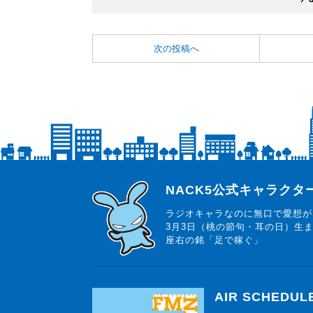
次の投稿へ
らじっと君
NACK5公式キャラク
ラジオキャラなのに無口で愛想が
3月3日（桃の節句・耳の日）生
座右の銘「足で稼ぐ」
AIR SCHEDUL