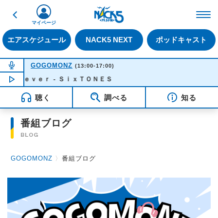
戻る
FM NACK5 79.5MHz（
マイページ
エアスケジュール
NACK5 NEXT
ポッドキャスト
NOW ON AIR
GOGOMONZ
(13:00-17:00)
ｒｅｖｅｒ - ＳｉｘＴＯＮＥＳ
NOW PLAYING
15:39
聴く
調べる
知る
番組ブログ
BLOG
GOGOMONZ
〉
番組ブログ