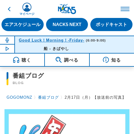
戻る
FM NACK5 79.5MHz（
マイページ
エアスケジュール
NACK5 NEXT
ポッドキャスト
NOW ON AIR
Good Luck！Morning！-Friday-
(6:00-9:00)
NOW PLAYING
船 - きばやし
06:33
聴く
調べる
知る
番組ブログ
BLOG
GOGOMONZ
〉
番組ブログ
〉
2月17日（月）【放送前の写真】