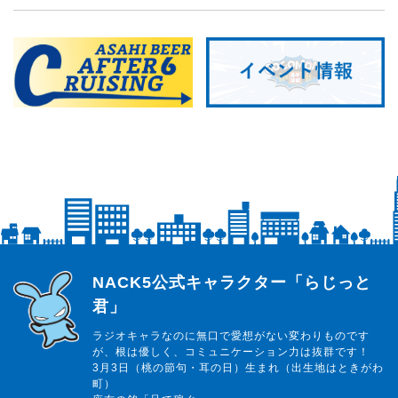
らじっと君
NACK5公式キャラクター「らじっと
君」
ラジオキャラなのに無口で愛想がない変わりものです
が、根は優しく、コミュニケーション力は抜群です！
3月3日（桃の節句・耳の日）生まれ（出生地はときがわ
町）