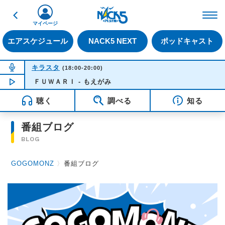
戻る
FM NACK5 79.5MHz（
マイページ
エアスケジュール
NACK5 NEXT
ポッドキャスト
NOW ON AIR
キラスタ
(18:00-20:00)
NOW PLAYING
ＦＵＷＡＲＩ - もえがみ
18:28
聴く
調べる
知る
番組ブログ
BLOG
GOGOMONZ
〉
番組ブログ