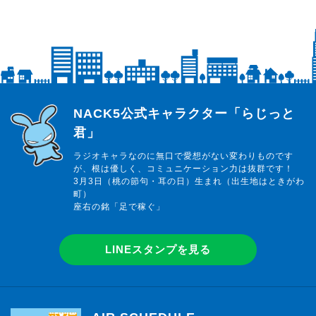
らじっと君
NACK5公式キャラクター「らじっと
君」
ラジオキャラなのに無口で愛想がない変わりものです
が、根は優しく、コミュニケーション力は抜群です！
3月3日（桃の節句・耳の日）生まれ（出生地はときがわ
町）
座右の銘「足で稼ぐ」
LINEスタンプを見る