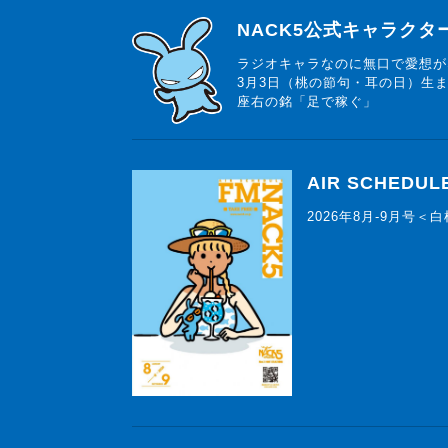
らじっと君
NACK5公式キャラク
ラジオキャラなのに無口で愛想が
3月3日（桃の節句・耳の日）生
座右の銘「足で稼ぐ」
AIR SCHEDUL
2026年8月-9月号＜