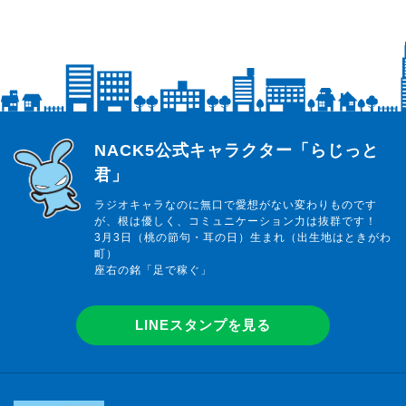
らじっと君
NACK5公式キャラクター「らじっと
君」
ラジオキャラなのに無口で愛想がない変わりものです
が、根は優しく、コミュニケーション力は抜群です！
3月3日（桃の節句・耳の日）生まれ（出生地はときがわ
町）
座右の銘「足で稼ぐ」
LINEスタンプを見る