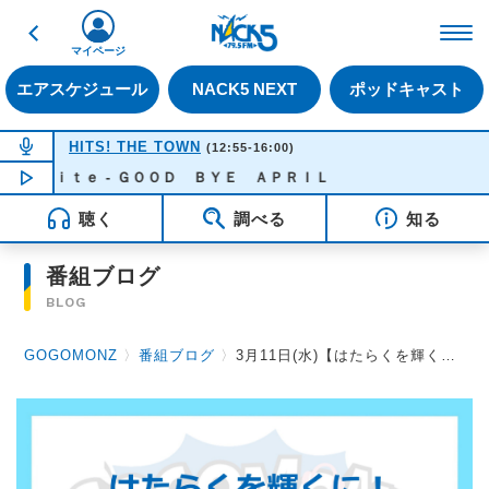
戻る
FM NACK5 79.5MHz（
マイページ
エアスケジュール
NACK5 NEXT
ポッドキャスト
NOW ON AIR
HITS! THE TOWN
(12:55-16:00)
ｏｒｉｔｅ - ＧＯＯＤ ＢＹＥ ＡＰＲＩＬ
NOW PLAYING
13:55
聴く
調べる
知る
番組ブログ
BLOG
GOGOMONZ
〉
番組ブログ
〉
3月11日(水)【はたらくを輝くに！自分笑顔に！GOGOMONZ仕事のおはなし】