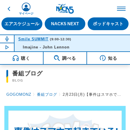
戻る
FM NACK5 79.5MHz（
マイページ
エアスケジュール
NACK5 NEXT
ポッドキャスト
NOW ON AIR
Smile SUMMIT
(9:00-12:30)
NOW PLAYING
Imajine - John Lennon
10:52
聴く
調べる
知る
番組ブログ
BLOG
GOGOMONZ
〉
番組ブログ
〉
2月23日(月)【事件はスマホで起きている！ストップ特殊詐欺GOGOMONZスペシャル】