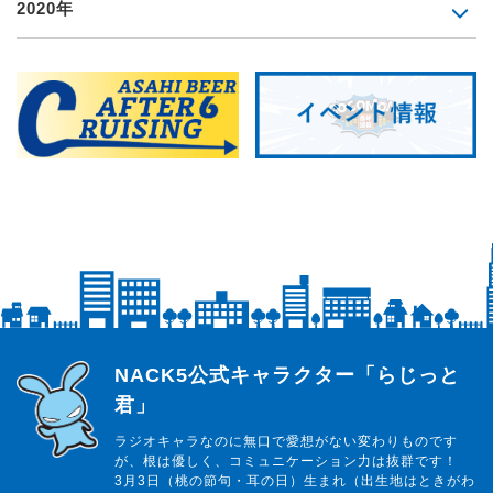
2020年
らじっと君
NACK5公式キャラクター「らじっと
君」
ラジオキャラなのに無口で愛想がない変わりものです
が、根は優しく、コミュニケーション力は抜群です！
3月3日（桃の節句・耳の日）生まれ（出生地はときがわ