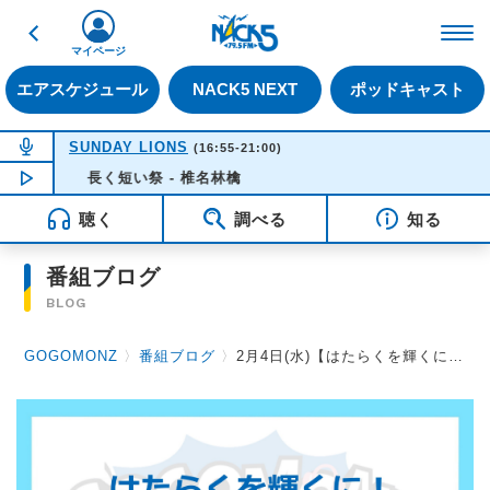
戻る
FM NACK5 79.5MHz（
マイページ
エアスケジュール
NACK5 NEXT
ポッドキャスト
NOW ON AIR
SUNDAY LIONS
(16:55-21:00)
NOW PLAYING
長く短い祭 - 椎名林檎
16:35
聴く
調べる
知る
番組ブログ
BLOG
GOGOMONZ
〉
番組ブログ
〉
2月4日(水)【はたらくを輝くに！自分笑顔に！GOGOMONZ仕事のおはなし】