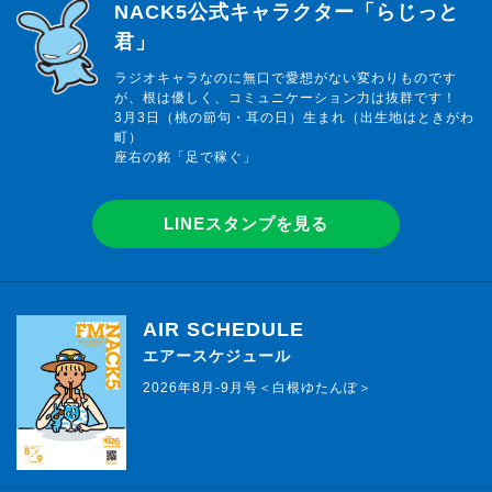
らじっと君
NACK5公式キャラクター「らじっと
君」
ラジオキャラなのに無口で愛想がない変わりものです
が、根は優しく、コミュニケーション力は抜群です！
3月3日（桃の節句・耳の日）生まれ（出生地はときがわ
町）
座右の銘「足で稼ぐ」
LINEスタンプを見る
AIR SCHEDULE
エアースケジュール
2026年8月-9月号＜白根ゆたんぽ＞