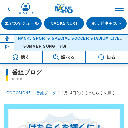
戻る
FM NACK5 79.5MHz（
マイページ
エアスケジュール
NACK5 NEXT
ポッドキャスト
NOW ON AIR
NACK5 SPORTS SPECIAL SOCCER STADIUM LIVE 2026
NOW PLAYING
SUMMER SONG - YUI
18:05
聴く
調べる
知る
番組ブログ
BLOG
GOGOMONZ
〉
番組ブログ
〉
1月14日(水)【はたらくを輝くに！自分笑顔に！GOGOMONZ仕事のおはなし】