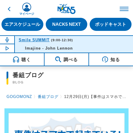
戻る
FM NACK5 79.5MHz（
マイページ
エアスケジュール
NACK5 NEXT
ポッドキャスト
NOW ON AIR
Smile SUMMIT
(9:00-12:30)
NOW PLAYING
Imajine - John Lennon
10:52
聴く
調べる
知る
番組ブログ
BLOG
GOGOMONZ
〉
番組ブログ
〉
12月29日(月)【事件はスマホで起きている！ストップ特殊詐欺GOGOMONZスペシャル】