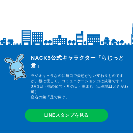
らじっと君
NACK5公式キャラクター「らじっと
君」
ラジオキャラなのに無口で愛想がない変わりものです
が、根は優しく、コミュニケーション力は抜群です！
3月3日（桃の節句・耳の日）生まれ（出生地はときがわ
町）
座右の銘「足で稼ぐ」
LINEスタンプを見る