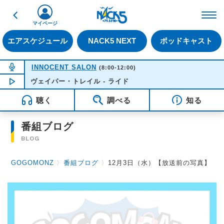
戻る
FM NACK5 79.5MHz（
マイページ
エアスケジュール
NACK5 NEXT
ポッドキャスト
NOW ON AIR
INNOCENT SALON
(8:00-12:00)
ヴェイパー・トレイル - ライド
NOW PLAYING
10:50
聴く
調べる
知る
番組ブログ
BLOG
GOGOMONZ
〉
番組ブログ
〉
12月3日（水）【放送前の写真】