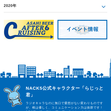
2020年
らじっと君
NACK5公式キャラクター「らじっと
君」
ラジオキャラなのに無口で愛想がない変わりものです
が、根は優しく、コミュニケーション力は抜群です！