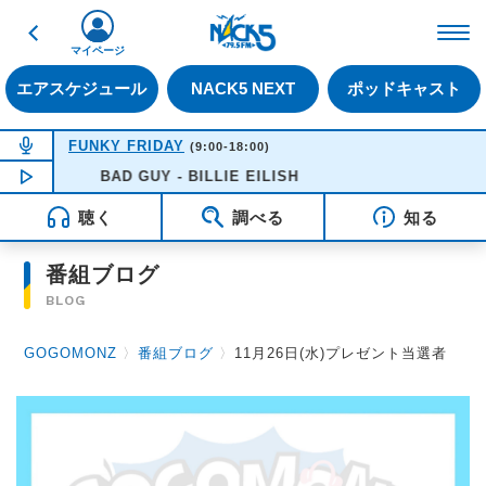
戻る
FM NACK5 79.5MHz（
マイページ
エアスケジュール
NACK5 NEXT
ポッドキャスト
NOW ON AIR
FUNKY FRIDAY
(9:00-18:00)
NOW PLAYING
BAD GUY - BILLIE EILISH
12:48
聴く
調べる
知る
番組ブログ
BLOG
GOGOMONZ
〉
番組ブログ
〉
11月26日(水)プレゼント当選者