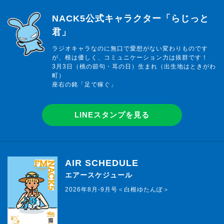
らじっと君
NACK5公式キャラクター「らじっと
君」
ラジオキャラなのに無口で愛想がない変わりものです
が、根は優しく、コミュニケーション力は抜群です！
3月3日（桃の節句・耳の日）生まれ（出生地はときがわ
町）
座右の銘「足で稼ぐ」
LINEスタンプを見る
AIR SCHEDULE
エアースケジュール
2026年8月-9月号＜白根ゆたんぽ＞