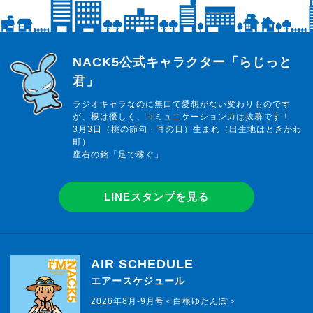
らじっと君
NACK5公式キャラクター「らじっと
君」
ラジオキャラなのに無口で愛想がない変わりものです
が、根は優しく、コミュニケーション力は抜群です！
3月3日（桃の節句・耳の日）生まれ（出生地はときがわ
町）
座右の銘「足で稼ぐ」
LINEスタンプを見る
AIR SCHEDULE
エアースケジュール
2026年8月-9月号＜白根ゆたんぽ＞