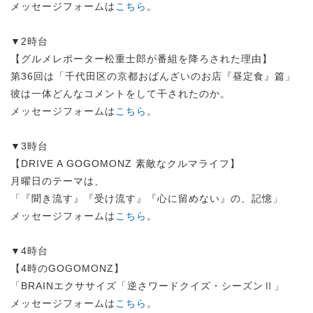
メッセージフォームは
こちら
。
▼2時台
【グルメレポーター松重士郎が番組を降ろされた理由】
第36回は「千代田区の京都おばんざいのお店『昼定食』篇」
彼は一体どんなコメントをして干されたのか。
メッセージフォームは
こちら
。
▼3時台
【DRIVE A GOGOMONZ 素敵なクルマライフ】
月曜日のテーマは、
「『聞き流す』『受け流す』『心に留めない』の、記憶」
メッセージフォームは
こちら
。
▼4時台
【4時のGOGOMONZ】
「BRAINエクササイズ「逆さワードクイズ・シーズンⅡ」
メッセージフォームは
こちら
。