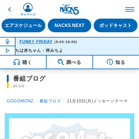
戻る
FM NACK5 79.5MHz（
マイページ
エアスケジュール
NACK5 NEXT
ポッドキャスト
NOW ON AIR
FUNKY FRIDAY
(9:00-18:00)
んにちは赤ちゃん - 梓みちよ
NOW PLAYING
12:17
聴く
調べる
知る
番組ブログ
BLOG
GOGOMONZ
〉
番組ブログ
〉
11月10日(月)メッセージテーマ