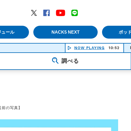
エムナックファイブ）
Twitter
Facebook
YouTube
LINE
ジュール
NACK5 NEXT
ポッ
NOW PLAYING
10:52
Brand N
調べる
送前の写真】