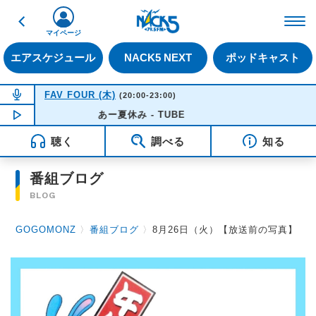
戻る
FM NACK5 79.5MHz（
マイページ
エアスケジュール
NACK5 NEXT
ポッドキャスト
NOW ON AIR
FAV FOUR (木)
(20:00-23:00)
NOW PLAYING
あー夏休み - TUBE
20:50
聴く
調べる
知る
番組ブログ
BLOG
GOGOMONZ
〉
番組ブログ
〉
8月26日（火）【放送前の写真】