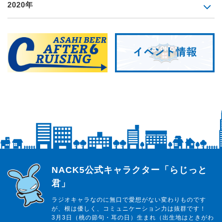
2020年
らじっと君
NACK5公式キャラクター「らじっと
君」
ラジオキャラなのに無口で愛想がない変わりものです
が、根は優しく、コミュニケーション力は抜群です！
3月3日（桃の節句・耳の日）生まれ（出生地はときがわ