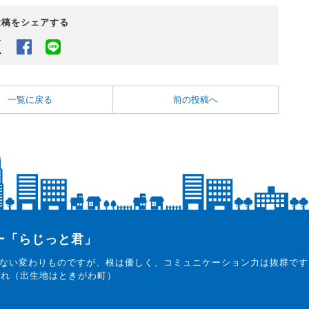
投稿をシェアする
Twitter
Facebook
LINEでシェアするボタン
一覧に戻る
前の投稿へ
ター「らじっと君」
ない変わりものですが、根は優しく、コミュニケーション力は抜群です
まれ（出生地はときがわ町）