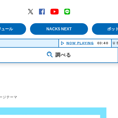
エムナックファイブ）
Twitter
Facebook
YouTube
LINE
ジュール
NACK5 NEXT
ポッ
NOW PLAYING
悲しい気持ち（ＪＵＳＴ Ａ
03:40
調べる
セージテーマ