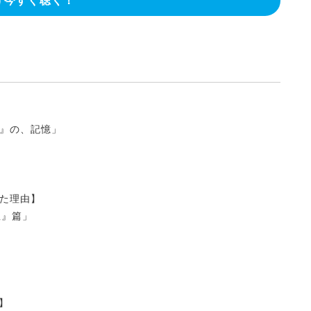
今すぐ聴く！
』の、記憶」
た理由】
屋』篇」
フ】