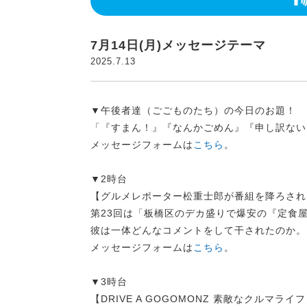
7月14日(月)メッセージテーマ
2025.7.13
▼午後者達（ごごものたち）の今日のお題！
「『すまん！』『なんかごめん』『申し訳ない
メッセージフォームは
こちら
。
▼2時台
【グルメレポーター松重士郎が番組を降ろされ
第23回は「板橋区のデカ盛りで爆安の『定食
彼は一体どんなコメントをして干されたのか。
メッセージフォームは
こちら
。
▼3時台
【DRIVE A GOGOMONZ 素敵なクルマライ