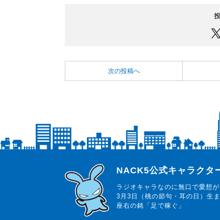
次の投稿へ
らじっと君
NACK5公式キャラク
ラジオキャラなのに無口で愛想が
3月3日（桃の節句・耳の日）生
座右の銘「足で稼ぐ」