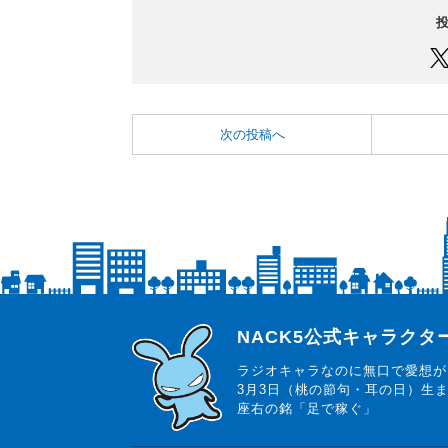
次の投稿へ
らじっと君
NACK5公式キャラク
ラジオキャラなのに無口で愛想が
3月3日（桃の節句・耳の日）生
座右の銘「足で稼ぐ」