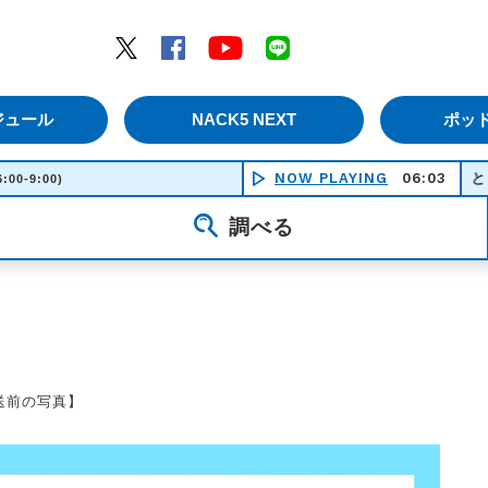
エムナックファイブ）
Twitter
Facebook
YouTube
LINE
ジュール
NACK5 NEXT
ポッ
NOW PLAYING
06:03
ときめきダンシン
6:00-9:00)
調べる
送前の写真】