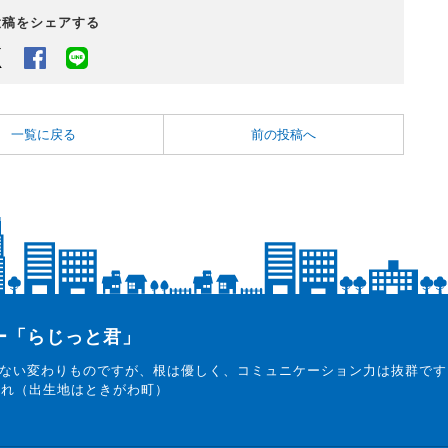
投稿をシェアする
Twitter
Facebook
LINEでシェアするボタン
一覧に戻る
前の投稿へ
ター「らじっと君」
ない変わりものですが、根は優しく、コミュニケーション力は抜群です
まれ（出生地はときがわ町）