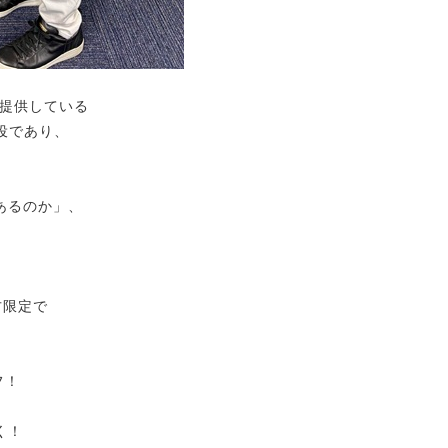
提供している
締役であり、
があるのか」、
方限定で
フ！
く！