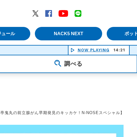
エムナックファイブ）
Twitter
Facebook
YouTube
LINE
ジュール
NACK5 NEXT
ポッ
NOW PLAYING
14:21
長
調べる
【三遊亭鬼丸の前立腺がん早期発見のキッカケ！N-NOSEスペシャル】