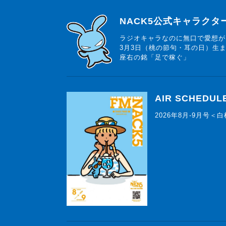
らじっと君
NACK5公式キャラク
ラジオキャラなのに無口で愛想が
3月3日（桃の節句・耳の日）生
座右の銘「足で稼ぐ」
AIR SCHEDUL
2026年8月-9月号＜