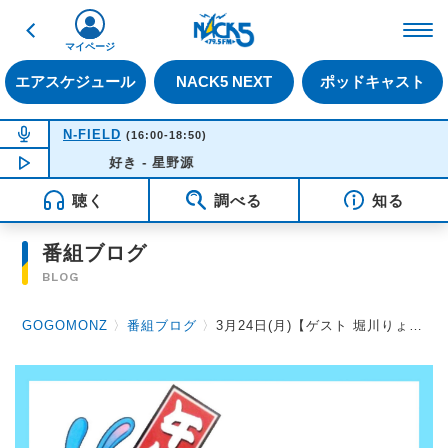
戻る
FM NACK5 79.5MHz（
マイページ
エアスケジュール
NACK5 NEXT
ポッドキャスト
NOW ON AIR
N-FIELD
(16:00-18:50)
NOW PLAYING
好き - 星野源
15:48
聴く
調べる
知る
番組ブログ
BLOG
GOGOMONZ
〉
番組ブログ
〉
3月24日(月)【ゲスト 堀川りょうさん】