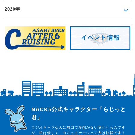
2020年
らじっと君
NACK5公式キャラクター「らじっと
君」
ラジオキャラなのに無口で愛想がない変わりものです
が、根は優しく、コミュニケーション力は抜群です！