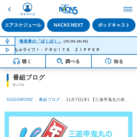
戻る
FM NACK5 79.5MHz（
マイページ
エアスケジュール
NACK5 NEXT
ポッドキャスト
NOW ON AIR
海老車の「ばくばく」
(25:00-28:45)
ちゃライフ！ - ＦＲＵＩＴＳ ＺＩＰＰＥＲ
NOW PLAYING
01:14
聴く
調べる
知る
番組ブログ
BLOG
GOGOMONZ
〉
番組ブログ
〉
11月7日(木) 【三遊亭鬼丸の前立腺がん早期発見のキッカケ！N-NOSEスペシャル】