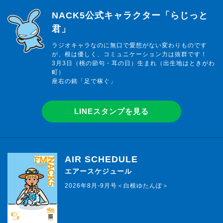
らじっと君
NACK5公式キャラクター「らじっと
君」
ラジオキャラなのに無口で愛想がない変わりものです
が、根は優しく、コミュニケーション力は抜群です！
3月3日（桃の節句・耳の日）生まれ（出生地はときがわ
町）
座右の銘「足で稼ぐ」
LINEスタンプを見る
AIR SCHEDULE
エアースケジュール
2026年8月-9月号＜白根ゆたんぽ＞