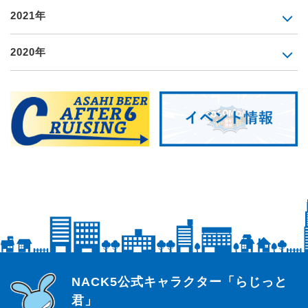
2021年
2020年
らじっと君
NACK5公式キャラクター「らじっと
君」