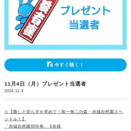
今すぐ聴く！
11月4日（月）プレゼント当選者
2024.11.4
☆【癒しと安らぎを求めて！唯一無二の森・赤城自然園スペ
シャル！】
「赤城自然園招待券」 5名様