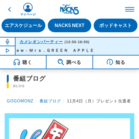
戻る
FM NACK5 79.5MHz（
マイページ
エアスケジュール
NACK5 NEXT
ポッドキャスト
NOW ON AIR
カメレオンパーティー
(12:55-16:55)
 Ｎｅｗ - Ｍｒｓ．ＧＲＥＥＮ ＡＰＰＬＥ
NOW PLAYING
15:50
聴く
調べる
知る
番組ブログ
BLOG
GOGOMONZ
〉
番組ブログ
〉
11月4日（月）プレゼント当選者