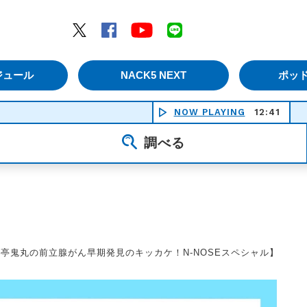
エムナックファイブ）
Twitter
Facebook
YouTube
LINE
ジュール
NACK5 NEXT
ポッ
NOW PLAYING
12:41
調べる
【三遊亭鬼丸の前立腺がん早期発見のキッカケ！N-NOSEスペシャル】