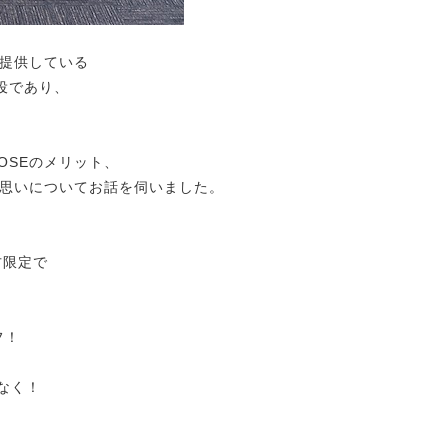
提供している
締役であり、
NOSEのメリット、
の思いについてお話を伺いました。
方限定で
フ！
れなく！