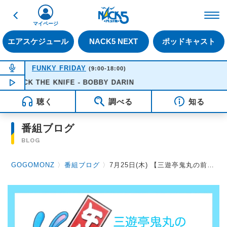
戻る
FM NACK5 79.5MHz（
マイページ
エアスケジュール
NACK5 NEXT
ポッドキャスト
NOW ON AIR
FUNKY FRIDAY
(9:00-18:00)
MACK THE KNIFE - BOBBY DARIN
NOW PLAYING
16:51
聴く
調べる
知る
番組ブログ
BLOG
GOGOMONZ
〉
番組ブログ
〉
7月25日(木) 【三遊亭鬼丸の前立腺がん早期発見のキッカケ！N-NOSEスペシャル】