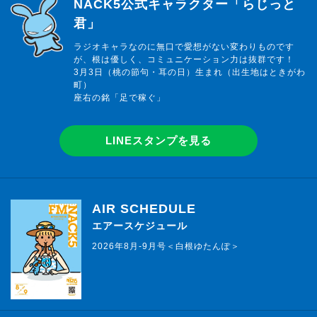
らじっと君
NACK5公式キャラクター「らじっと
君」
ラジオキャラなのに無口で愛想がない変わりものです
が、根は優しく、コミュニケーション力は抜群です！
3月3日（桃の節句・耳の日）生まれ（出生地はときがわ
町）
座右の銘「足で稼ぐ」
LINEスタンプを見る
AIR SCHEDULE
エアースケジュール
2026年8月-9月号＜白根ゆたんぽ＞