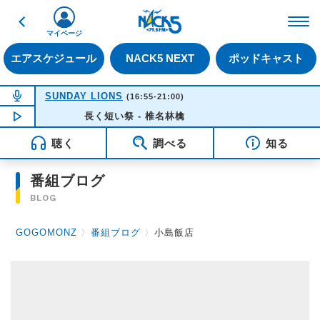
戻る
FM NACK5 79.5MHz（
マイページ
エアスケジュール
NACK5 NEXT
ポッドキャスト
NOW ON AIR
SUNDAY LIONS
(16:55-21:00)
NOW PLAYING
長く短い祭 - 椎名林檎
16:35
聴く
調べる
知る
番組ブログ
BLOG
GOGOMONZ
〉
番組ブログ
〉
小島飯店