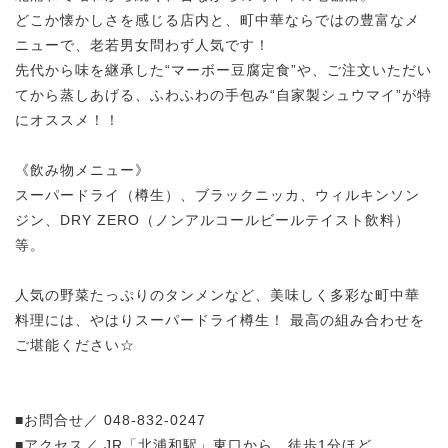
どこか懐かしさを感じる店内と、町中華ならではの豊富なメ
ニューで、老若男女問わず人気です！
先代から味を継承した“マーボー豆腐定食”や、ご注文いただい
てから蒸しあげる、ふわふわの手包み“自家製シュウマイ”が特
にオススメ！！
《飲み物メニュー》
スーパードライ（樽生）、ブラックニッカ、ウィルキンソン
ジン、DRY ZERO（ノンアルコールビールテイスト飲料）
等。
人気の野菜たっぷりのタンメンなど、美味しく多彩な町中華
料理には、やはりスーパードライ樽生！ 最高の組み合わせを
ご堪能ください☆
■お問合せ／ 048-832-0247
■アクセス／ JR「北浦和駅」東口から、徒歩1分ほど