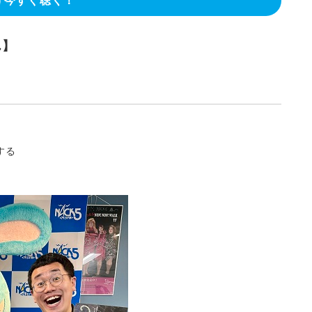
今すぐ聴く！
ん】
する