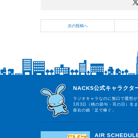
次の投稿へ
らじっと君
NACK5公式キャラク
ラジオキャラなのに無口で愛想が
3月3日（桃の節句・耳の日）生
座右の銘「足で稼ぐ」
AIR SCHEDUL