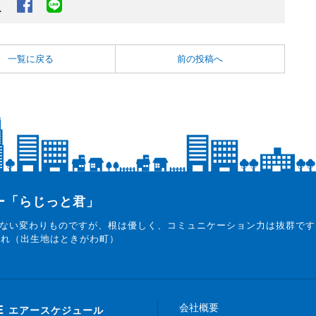
Twitter
Facebook
LINEでシェアするボタン
一覧に戻る
前の投稿へ
ター「らじっと君」
ない変わりものですが、根は優しく、コミュニケーション力は抜群です
まれ（出生地はときがわ町）
会社概要
E
エアースケジュール