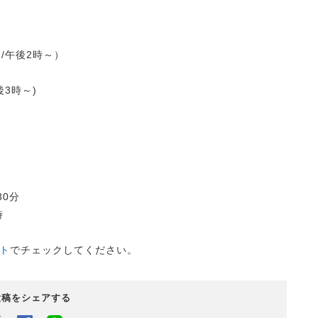
～/午後2時～）
後3時～)
】
30分
時
ト
でチェックしてください。
投稿をシェアする