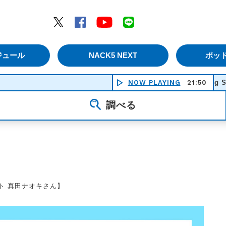
エムナックファイブ）
Twitter
Facebook
YouTube
LINE
ジュール
NACK5 NEXT
ポッ
Flower Shade Marching Song with r
NOW PLAYING
21:50
調べる
スト 真田ナオキさん】