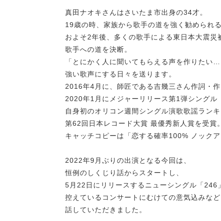
真田ナオキさんはさいたま市出身の34才。
19歳の時、家族から歌手の道を強く勧められ
およそ2年後、多くの歌手による東日本大震災
歌手への道を決断。
「とにかく人に聞いてもらえる声を作りたい…
強い歌声にする日々を送ります。
2016年4月に、師匠である吉幾三さん作詞・
2020年1月にメジャーリリース第1弾シング
自身初のオリコン週間シングル演歌歌謡ランキ
第62回日本レコード大賞 最優秀新人賞を受賞
キャッチコピーは「恋する確率100% ノック
2022年9月ぶりの出演となる今回は、
恒例のしくじり話からスタートし、
5月22日にリリースするニューシングル「24
控えているコンサートにむけての意気込みなど
話していただきました。