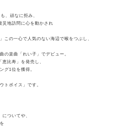
るも、頑なに拒み、
被災地訪問に心を動かされ
」この一心で人気のない海辺で喉をつぶし、
作曲の楽曲「れい子」でデビュー。
ル「恵比寿」を発売し、
ング1位を獲得。
。
アウトボイス」です。
6」についてや、
を