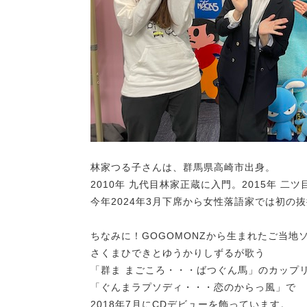
林家つる子さんは、群馬県高崎市出身。
2010年 九代目林家正蔵に入門。2015年 二
今年2024年3月下席から女性落語家では初の
ちなみに！GOGOMONZから生まれたご当地
さくまひできとゆうかりしずるが歌う
「群ま まごころ・・・ばつぐん馬」のカップ
「ぐんまラプソディ・・・恋のからっ風」で
2018年7月にCDデビューを飾っています。