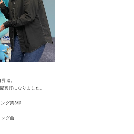
ツ目昇進。
抜擢真打になりました。
ソング第3弾
リング曲