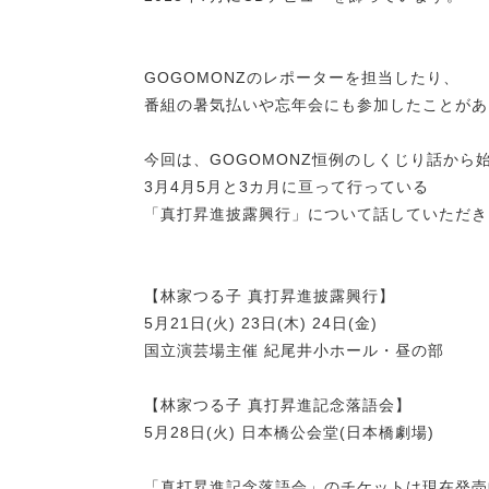
GOGOMONZのレポーターを担当したり、
番組の暑気払いや忘年会にも参加したことがあ
今回は、GOGOMONZ恒例のしくじり話から
3月4月5月と3カ月に亘って行っている
「真打昇進披露興行」について話していただき
【林家つる子 真打昇進披露興行】
5月21日(火) 23日(木) 24日(金)
国立演芸場主催 紀尾井小ホール・昼の部
【林家つる子 真打昇進記念落語会】
5月28日(火) 日本橋公会堂(日本橋劇場)
「真打昇進記念落語会」のチケットは現在発売