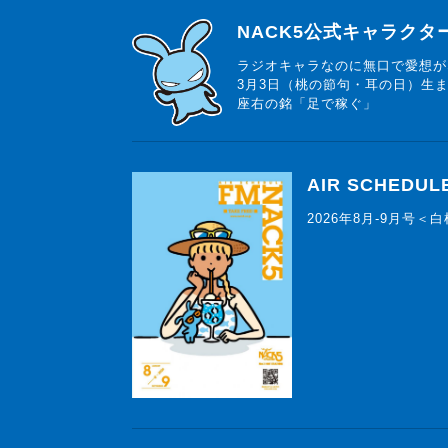
らじっと君
NACK5公式キャラク
ラジオキャラなのに無口で愛想が
3月3日（桃の節句・耳の日）生
座右の銘「足で稼ぐ」
AIR SCHEDUL
2026年8月-9月号＜