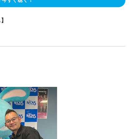
今すぐ聴く！
ん】