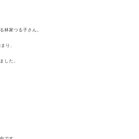
る林家つる子さん。
始まり、
ました。
中です。