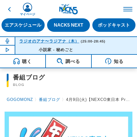
戻る
FM NACK5 79.5MHz（
マイページ
エアスケジュール
NACK5 NEXT
ポッドキャスト
NOW ON AIR
ラジオのアナ〜ラジアナ（木）
(25:00-28:45)
NOW PLAYING
小説家 - 秘めごと
01:37
聴く
調べる
知る
番組ブログ
BLOG
GOGOMONZ
〉
番組ブログ
〉
4月9日(火)【NEXCO東日本 Presents みんなのSAFETY DRIVE】