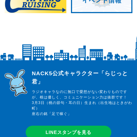
らじっと君
NACK5公式キャラクター「らじっと
君」
ラジオキャラなのに無口で愛想がない変わりものです
が、根は優しく、コミュニケーション力は抜群です！
3月3日（桃の節句・耳の日）生まれ（出生地はときがわ
町）
座右の銘「足で稼ぐ」
LINEスタンプを見る