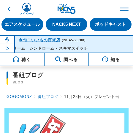
戻る
FM NACK5 79.5MHz（
マイページ
エアスケジュール
NACK5 NEXT
ポッドキャスト
NOW ON AIR
今旬！いいもの百貨店
(28:45-29:00)
スクリーム シンドローム - スキマスイッチ
NOW PLAYING
04:34
聴く
調べる
知る
番組ブログ
BLOG
GOGOMONZ
〉
番組ブログ
〉
11月28日（火）プレゼント当選者