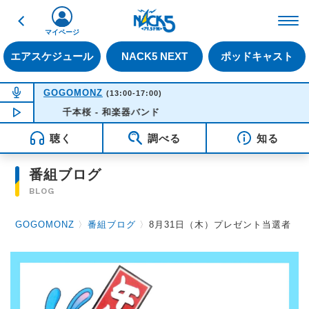
戻る
FM NACK5 79.5MHz（
マイページ
エアスケジュール
NACK5 NEXT
ポッドキャスト
NOW ON AIR
GOGOMONZ
(13:00-17:00)
NOW PLAYING
千本桜 - 和楽器バンド
15:50
聴く
調べる
知る
番組ブログ
BLOG
GOGOMONZ
〉
番組ブログ
〉
8月31日（木）プレゼント当選者