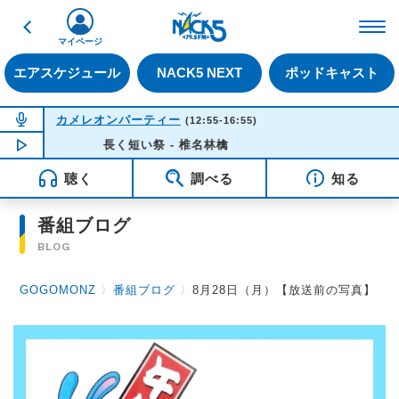
戻る
FM NACK5 79.5MHz（
マイページ
エアスケジュール
NACK5 NEXT
ポッドキャスト
NOW ON AIR
カメレオンパーティー
(12:55-16:55)
NOW PLAYING
長く短い祭 - 椎名林檎
16:35
聴く
調べる
知る
番組ブログ
BLOG
GOGOMONZ
〉
番組ブログ
〉
8月28日（月）【放送前の写真】