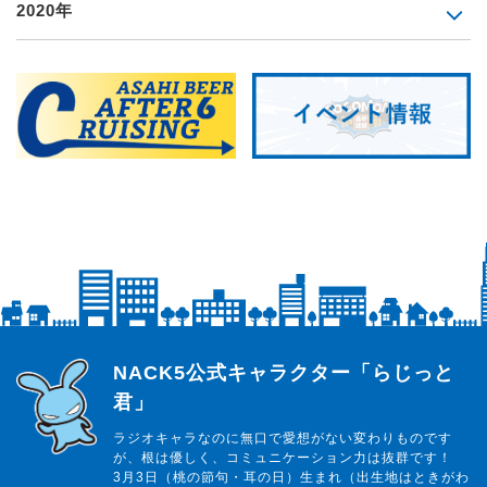
2020年
らじっと君
NACK5公式キャラクター「らじっと
君」
ラジオキャラなのに無口で愛想がない変わりものです
が、根は優しく、コミュニケーション力は抜群です！
3月3日（桃の節句・耳の日）生まれ（出生地はときがわ