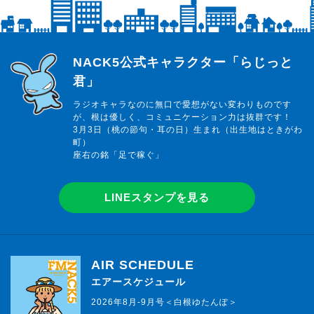
らじっと君
NACK5公式キャラクター「らじっと
君」
ラジオキャラなのに無口で愛想がない変わりものです
が、根は優しく、コミュニケーション力は抜群です！
3月3日（桃の節句・耳の日）生まれ（出生地はときがわ
町）
座右の銘「足で稼ぐ」
LINEスタンプを見る
AIR SCHEDULE
エアースケジュール
2026年8月-9月号＜白根ゆたんぽ＞