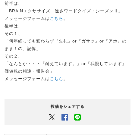
前半は、
「BRAINエクササイズ「逆さワードクイズ・シーズンⅡ」
メッセージフォームは
こちら
。
後半は、
その１、
「何年経っても変わらず『失礼』or『ガサツ』or『アホ』の
まま！の、記憶」
その２、
「なんとか・・・『耐えています。』or『我慢しています』
価値観の相違・報告会」
メッセージフォームは
こちら
。
投稿をシェアする
Twitter
Facebook
LINEでシェアするボタン