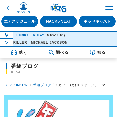
戻る
FM NACK5 79.5MHz（
マイページ
エアスケジュール
NACK5 NEXT
ポッドキャスト
NOW ON AIR
FUNKY FRIDAY
(9:00-18:00)
THRILLER - MICHAEL JACKSON
NOW PLAYING
12:21
聴く
調べる
知る
番組ブログ
BLOG
GOGOMONZ
〉
番組ブログ
〉
6月19日(月)メッセージテーマ