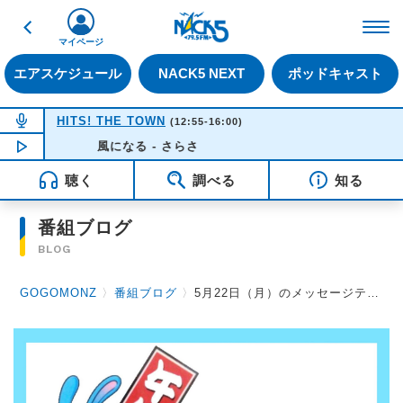
戻る
FM NACK5 79.5MHz（
マイページ
エアスケジュール
NACK5 NEXT
ポッドキャスト
NOW ON AIR
HITS! THE TOWN
(12:55-16:00)
NOW PLAYING
風になる - さらさ
14:40
聴く
調べる
知る
番組ブログ
BLOG
GOGOMONZ
〉
番組ブログ
〉
5月22日（月）のメッセージテーマ