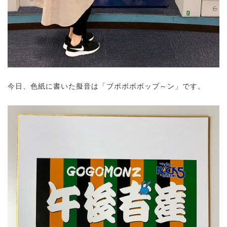
今日、色紙に書いた擬音は「ブボボボボッブ～ン」です。