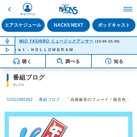
戻る
FM NACK5 79.5MHz（
マイページ
エアスケジュール
NACK5 NEXT
ポッドキャスト
NOW ON AIR
MIO YASHIRO ミュージックアンサー
(23:00-23:30)
ｋｅｔ - ＨＯＬＬＯＷＧＲＡＭ
NOW PLAYING
23:00
聴く
調べる
知る
番組ブログ
BLOG
GOGOMONZ
〉
番組ブログ
〉
「高橋麻美のフェーイ！擬音色紙」