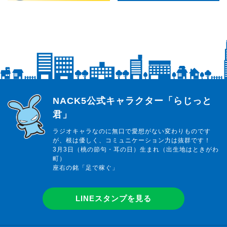
らじっと君
NACK5公式キャラクター「らじっと
君」
ラジオキャラなのに無口で愛想がない変わりものです
が、根は優しく、コミュニケーション力は抜群です！
3月3日（桃の節句・耳の日）生まれ（出生地はときがわ
町）
座右の銘「足で稼ぐ」
LINEスタンプを見る