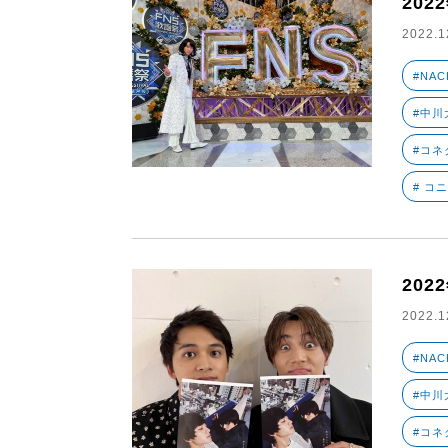
202
2022.1
#NAC
#中川大
#コネ
# コ
202
2022.1
#NAC
#中川大
#コネ