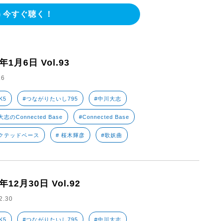
今すぐ聴く！
3年1月6日 Vol.93
.6
K5
#つながりたいし795
#中川大志
志のConnected Base
#Connected Base
クテッドベース
# 桜木輝彦
#歌妖曲
2年12月30日 Vol.92
2.30
K5
#つながりたいし795
#中川大志