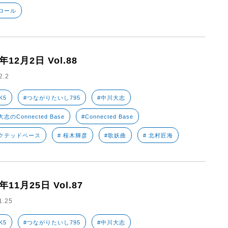
ロール
2年12月2日 Vol.88
2.2
K5
#つながりたいし795
#中川大志
志のConnected Base
#Connected Base
クテッドベース
# 桜木輝彦
#歌妖曲
# 北村匠海
2年11月25日 Vol.87
1.25
K5
#つながりたいし795
#中川大志