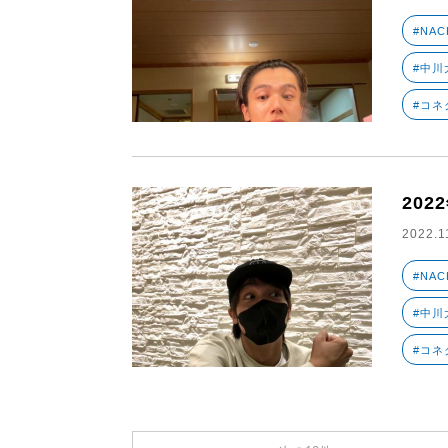
#NAC
#中川大
#コネ
202
2022.1
#NAC
#中川大
#コネ