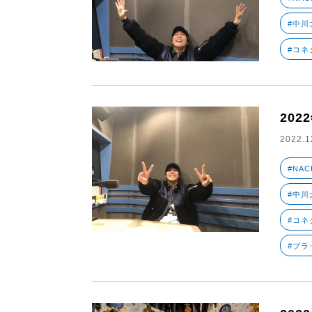
#中川大
#コネ
202
2022.1
#NAC
#中川大
#コネ
#ブラ