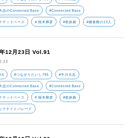
志のConnected Base
#Connected Base
クテッドベース
# 桜木輝彦
#歌妖曲
#鎌倉殿の13人
2年12月23日 Vol.91
2.23
K5
#つながりたいし795
#中川大志
志のConnected Base
#Connected Base
クテッドベース
# 桜木輝彦
#歌妖曲
ックナイトパレード