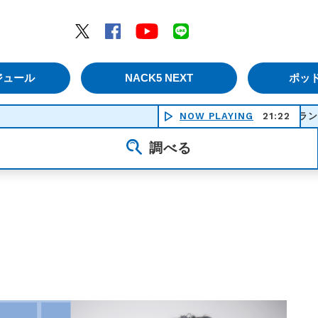
エムナックファイブ）
Twitter
Facebook
YouTube
LINE
ジュール
NACK5 NEXT
ポッ
花のサンフランシスコ - スコ
NOW PLAYING
21:22
調べる