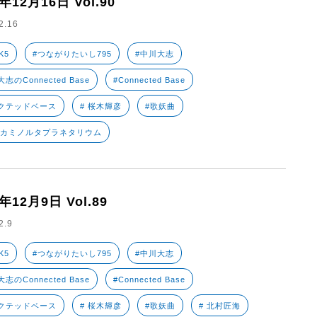
2年12月16日 Vol.90
2.16
K5
#つながりたいし795
#中川大志
志のConnected Base
#Connected Base
クテッドベース
# 桜木輝彦
#歌妖曲
ニカミノルタプラネタリウム
2年12月9日 Vol.89
2.9
K5
#つながりたいし795
#中川大志
志のConnected Base
#Connected Base
クテッドベース
# 桜木輝彦
#歌妖曲
# 北村匠海