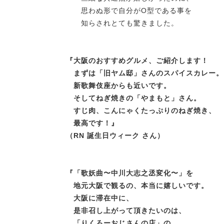
思わぬ形で自分がO型である事を
知らされとても驚きました。
『
大阪のおすすめグルメ、ご紹介します！
まずは「旧ヤム邸」さんのスパイスカレー。
新歌舞伎座からも近いです。
そしてねぎ焼きの「やまもと」さん。
すじ肉、こんにゃくたっぷりのねぎ焼き、
最高です
！』
（RN 誕生日ウィーク さん）
『
「歌妖曲〜中川大志之丞変化〜」を
地元大阪で観るの、本当に嬉しいです。
大阪に滞在中に、
是非召し上がって頂きたいのは、
「りくろーおじさんの店」の