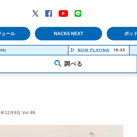
エムナックファイブ）
Twitter
Facebook
YouTube
LINE
ジュール
NACK5 NEXT
ポッ
NOW PLAYING
16:35
長く短
:00)
調べる
2年12月9日 Vol.89