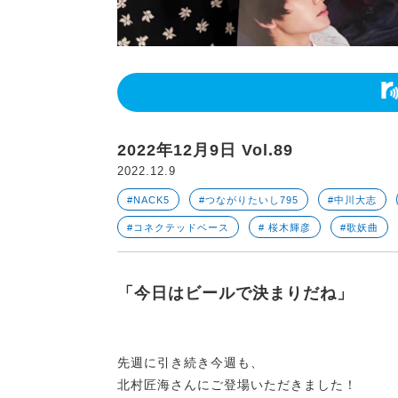
2022年12月9日 Vol.89
2022.12.9
#NACK5
#つながりたいし795
#中川大志
#コネクテッドベース
# 桜木輝彦
#歌妖曲
「今日はビールで決まりだね」
先週に引き続き今週も、
北村匠海さんにご登場いただきました！