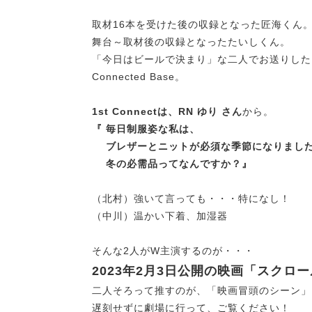
取材16本を受けた後の収録となった匠海くん
舞台～取材後の収録となったたいしくん。
「今日はビールで決まり」な二人でお送りした
Connected Base。
1st Connectは、RN ゆり さん
から。
『
毎日制服姿な私は、
ブレザーとニットが必須な季節になりまし
冬の必需品ってなんですか？』
（北村）強いて言っても・・・特になし！
（中川）温かい下着、加湿器
そんな2人がW主演するのが・・・
2023年2月3日公開の映画「スクロ
二人そろって推すのが、
「映画冒頭のシーン」
遅刻せずに劇場に行って、ご覧ください！