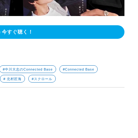
今すぐ聴く！
#中川大志のConnected Base
#Connected Base
# 北村匠海
#スクロール