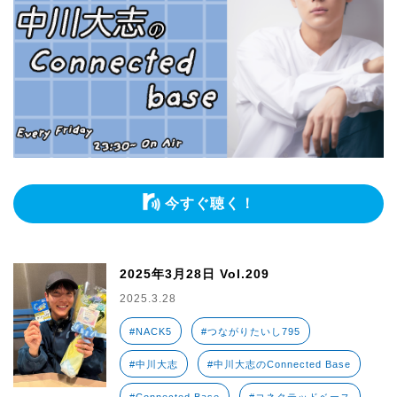
今すぐ聴く！
2025年3月28日 Vol.209
2025.3.28
#NACK5
#つながりたいし795
#中川大志
#中川大志のConnected Base