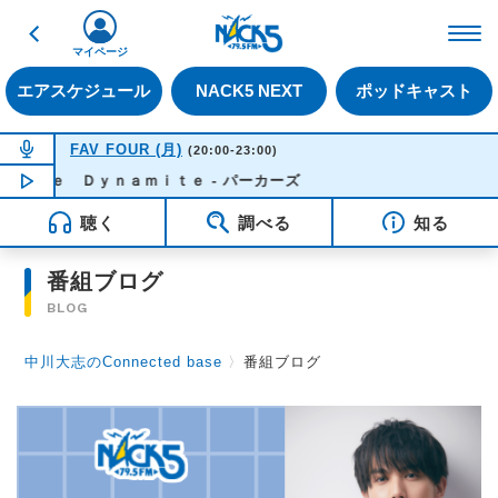
戻る
FM NACK5 79.5MHz（
マイページ
エアスケジュール
NACK5 NEXT
ポッドキャスト
NOW ON AIR
FAV FOUR (月)
(20:00-23:00)
ｒｅ Ｄｙｎａｍｉｔｅ - パーカーズ
NOW PLAYING
21:55
聴く
調べる
知る
番組ブログ
BLOG
中川大志のConnected base
〉
番組ブログ