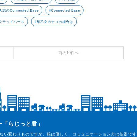
志のConnected Base
#Connected Base
クテッドベース
#早乙女カナコの場合は
前の10件へ
ター「らじっと君」
ない変わりものですが、根は優しく、コミュニケーション力は抜群です