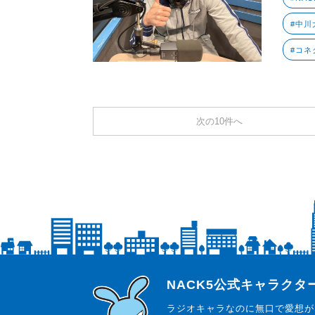
#中川大
#コネ
次の10件へ
らじっと君
NACK5公式キャラク
ラジオキャラなのに無口で愛想が