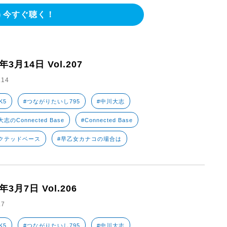
今すぐ聴く！
5年3月14日 Vol.207
.14
K5
#つながりたいし795
#中川大志
志のConnected Base
#Connected Base
クテッドベース
#早乙女カナコの場合は
5年3月7日 Vol.206
.7
K5
#つながりたいし795
#中川大志