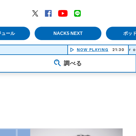
エムナックファイブ）
Twitter
Facebook
YouTube
LINE
ジュール
NACK5 NEXT
ポッ
NOW PLAYING
Ｃｒｏｓｓｒｏａｄ －
21:30
調べる