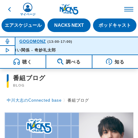
戻る
FM NACK5 79.5MHz（
マイページ
エアスケジュール
NACK5 NEXT
ポッドキャスト
NOW ON AIR
GOGOMONZ
(13:00-17:00)
エロい関係 - 奇妙礼太郎
NOW PLAYING
14:56
聴く
調べる
知る
番組ブログ
BLOG
中川大志のConnected base
〉
番組ブログ