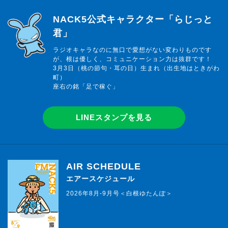
らじっと君
NACK5公式キャラクター「らじっと
君」
ラジオキャラなのに無口で愛想がない変わりものです
が、根は優しく、コミュニケーション力は抜群です！
3月3日（桃の節句・耳の日）生まれ（出生地はときがわ
町）
座右の銘「足で稼ぐ」
LINEスタンプを見る
AIR SCHEDULE
エアースケジュール
2026年8月-9月号＜白根ゆたんぽ＞