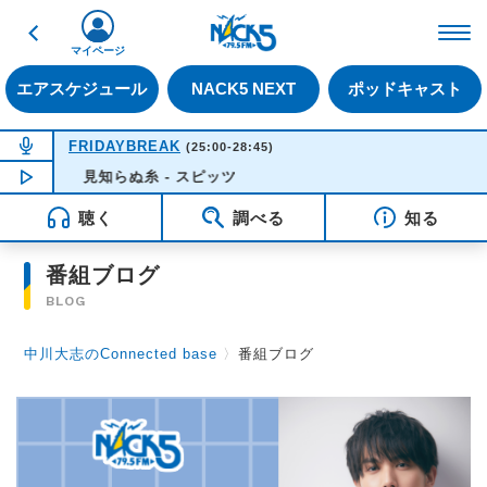
戻る
FM NACK5 79.5MHz（
マイページ
エアスケジュール
NACK5 NEXT
ポッドキャスト
NOW ON AIR
FRIDAYBREAK
(25:00-28:45)
NOW PLAYING
見知らぬ糸 - スピッツ
01:04
聴く
調べる
知る
番組ブログ
BLOG
中川大志のConnected base
〉
番組ブログ