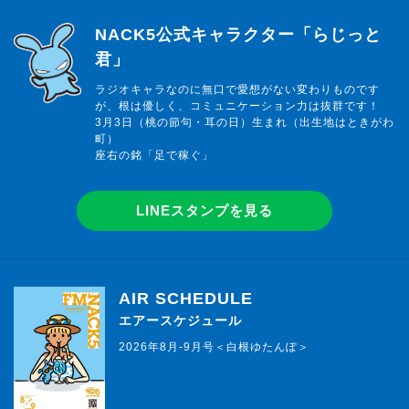
らじっと君
NACK5公式キャラクター「らじっと
君」
ラジオキャラなのに無口で愛想がない変わりものです
が、根は優しく、コミュニケーション力は抜群です！
3月3日（桃の節句・耳の日）生まれ（出生地はときがわ
町）
座右の銘「足で稼ぐ」
LINEスタンプを見る
AIR SCHEDULE
エアースケジュール
2026年8月-9月号＜白根ゆたんぽ＞