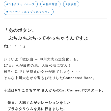
#コネクテッドベース
# 桜木輝彦
#歌妖曲
# コニカミノルタプラネタリウム
「
あのボタン、
ぶちぶちぶちってやっちゃうんですよ
ね・・・
」
いよいよ「歌妖曲 ～ 中川大志乃丞変化」も、
17日からが最後の地、大阪公演に突入！
日常生活でも早替えのクセが出てしまう・・・
そんな中川大志が今週もお送りしたConnected Base。
今週は
RN こまちママ さんからの1st Connectでスタート。
「
先日、大志くんがナレーションをした
プラネタリウムを見に行きました。