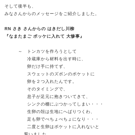
そして後半も、
みなさんからのメッセージをご紹介しました。
RN さき さんからの はきだし川柳
『なまたまご ポッケに入れて 大惨事』
～ トンカツを作ろうとして
冷蔵庫から材料を出す時に、
卵だけ手に持てず、
スウェットのズボンのポケットに
卵を２つ入れたんです。
そのタイミングで、
息子が足元に抱きついてきて、
シンクの棚にぶつかってしまい・・・
生卵の殻は生地にへばりつくわ、
足も卵でべちょべちょになり・・・
二度と生卵はポケットに入れないと
誓いました。