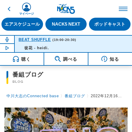
戻る
FM NACK5 79.5MHz（
マイページ
エアスケジュール
NACK5 NEXT
ポッドキャスト
NOW ON AIR
BEAT SHUFFLE
(19:00-20:30)
NOW PLAYING
徒花 - heidi.
19:37
聴く
調べる
知る
番組ブログ
BLOG
中川大志のConnected base
〉
番組ブログ
〉
2022年12月16日 Vol.90