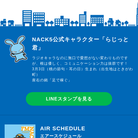
らじっと君
NACK5公式キャラクター「らじっと
君」
ラジオキャラなのに無口で愛想がない変わりものです
が、根は優しく、コミュニケーション力は抜群です！
3月3日（桃の節句・耳の日）生まれ（出生地はときがわ
町）
座右の銘「足で稼ぐ」
LINEスタンプを見る
AIR SCHEDULE
エアースケジュール