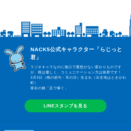
らじっと君
NACK5公式キャラクター「らじっと
君」
ラジオキャラなのに無口で愛想がない変わりものです
が、根は優しく、コミュニケーション力は抜群です！
3月3日（桃の節句・耳の日）生まれ（出生地はときがわ
町）
座右の銘「足で稼ぐ」
LINEスタンプを見る