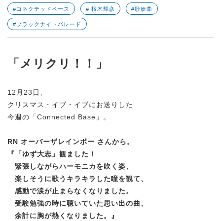
#コネクテッドベース
# 桜木輝彦
#歌妖曲
#ブラックナイトパレード
「メリクリ！！」
12月23日、
クリスマス・イブ・イブにお送りした
今週の「Connected Base」。
RN オーバーザレインボー さんから。
『「ゆず大志」観ました！
緊張しながらハーモニカを吹く姿、
楽しそうに歌うキラキラした瞳を観て、
感動で涙が止まらなくなりました。
受験勉強の時に聴いていた思い出の曲、
余計に胸が熱くなりました。』