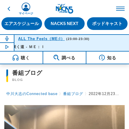
戻る
FM NACK5 79.5MHz（
マイページ
エアスケジュール
NACK5 NEXT
ポッドキャスト
NOW ON AIR
ALL The Feels（ME:I）
(23:00-23:30)
花咲く道 - ＭＥ：Ｉ
NOW PLAYING
23:20
聴く
調べる
知る
番組ブログ
BLOG
中川大志のConnected base
〉
番組ブログ
〉
2022年12月23日 Vol.91