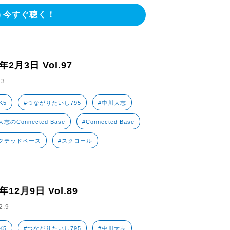
今すぐ聴く！
3年2月3日 Vol.97
.3
K5
#つながりたいし795
#中川大志
志のConnected Base
#Connected Base
クテッドベース
#スクロール
2年12月9日 Vol.89
2.9
K5
#つながりたいし795
#中川大志