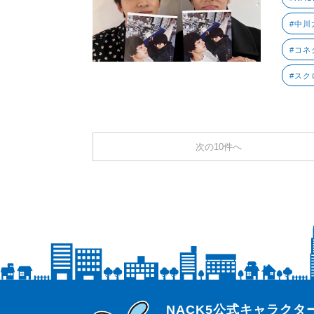
#中川大
#コネ
#スク
次の10件へ
らじっと君
NACK5公式キャラク