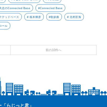
志のConnected Base
#Connected Base
クテッドベース
# 桜木輝彦
#歌妖曲
# 北村匠海
ロール
前の10件へ
ター「らじっと君」