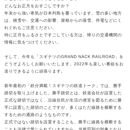
どんなお正月をおすごしですか？
年末から強い寒気が日本列島を覆っています。雪の多い地方
は、積雪や、交通への影響、屋根からの落雪、停電などにく
れぐれもご注意ください。
特に正月をふるさとですごしている方は、帰りの交通機関の
情報に気をつけてください。
そして、今年も「スギテツのGRAND NACK RAILROAD」を
どうぞよろしくお願いいたします。2022年も楽しい番組をお
送りできるように頑張ります。
新年最初の「鉄分満載！スギテツの鉄道トーク」では、勝手
踏切を取り上げました。勝手踏切とは、鉄道会社が設置した
正式な踏切ではなく、沿線住民が生活の便宜を図るために勝
手に設置した踏切のことですが、多くはただ線路を横断する
するための通路のようなものです。
正式ではない踏切を設置することも、勝手に線路を横断する
ことも法律で禁じられていますから、当然罰則の対象となり