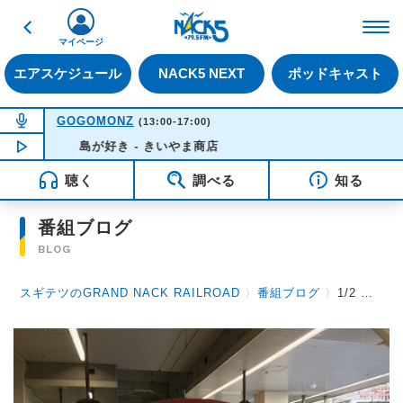
戻る
FM NACK5 79.5MHz（
マイページ
エアスケジュール
NACK5 NEXT
ポッドキャスト
NOW ON AIR
GOGOMONZ
(13:00-17:00)
島が好き - きいやま商店
NOW PLAYING
15:57
聴く
調べる
知る
番組ブログ
BLOG
スギテツのGRAND NACK RAILROAD
〉
番組ブログ
〉
1/2 勝手踏切 & 小田急子ども運賃を50円に