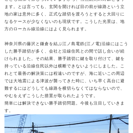
ます。とは言っても、玄関を開ければ目の前が線路という立
地の家は意外に多く、正式な踏切を渡ろうとすると大回りに
なるケースが少なくないのも現状です。こうした光景は、地
方のローカル線沿線にはよく見られます。
神奈川県の藤沢と鎌倉を結ぶ江ノ島電鉄(江ノ電)沿線にはこう
した勝手踏切が多く、会社と沿線住民との間で話し合いが続
けられました。その結果、勝手踏切に鍵を取り付けて、鍵を
持っている沿線住民以外は横断できないようにしました。こ
れとて最善の解決策には程遠いのですが、海に近いこの周辺
では大地震による津波が襲ってきた時に、いち早く高台に避
難するにはどうしても線路を横切らなくてはならないので、
やむをえずこうした措置が取られたようです。
簡単には解決できない勝手踏切問題。今後も注目していきま
す。