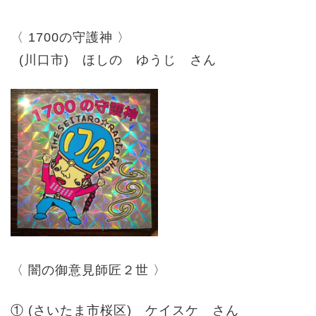
〈 1700の守護神 〉
(川口市) ほしの ゆうじ さん
〈 闇の御意見師匠２世 〉
① (さいたま市桜区) ケイスケ さん