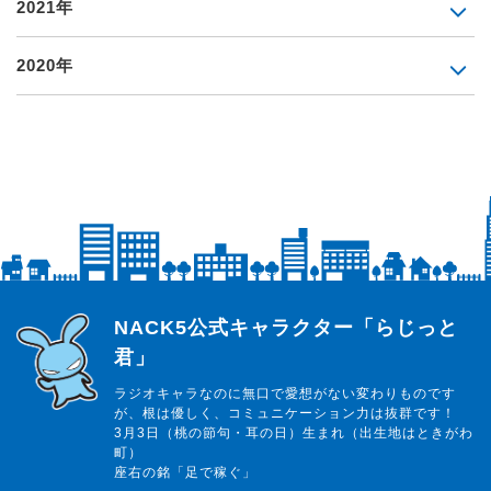
2021年
2020年
らじっと君
NACK5公式キャラクター「らじっと
君」
ラジオキャラなのに無口で愛想がない変わりものです
が、根は優しく、コミュニケーション力は抜群です！
3月3日（桃の節句・耳の日）生まれ（出生地はときがわ
町）
座右の銘「足で稼ぐ」