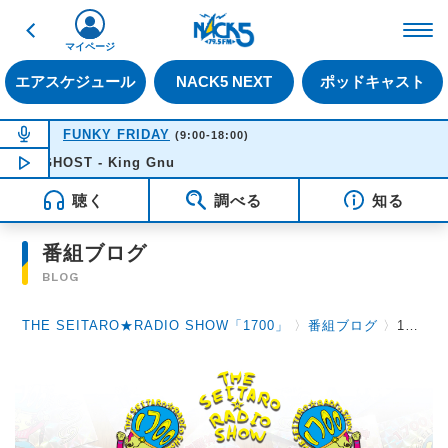
戻る
FM NACK5 79.5MHz（
マイページ
エアスケジュール
NACK5 NEXT
ポッドキャスト
NOW ON AIR
FUNKY FRIDAY
(9:00-18:00)
O GHOST - King Gnu
NOW PLAYING
09:27
聴く
調べる
知る
番組ブログ
BLOG
THE SEITARO★RADIO SHOW「1700」
〉
番組ブログ
〉
12月19日（月）